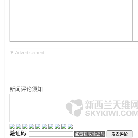
时间：2014-07-30 09:27:23
同仁堂一月两涉“汞超标” 中药重金属超标存隐忧
相关新闻
时间：2013-05-22 16:27:41
军旅文艺轻骑兵献演奥克兰华人华侨春节文艺演出
相关新闻
时间：2013-02-18 09:52:05
相关新闻
▼ Advertisement
新闻评论须知
验证码: