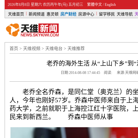
2026年8月8日 星期六 农历丙午年(马) 五月初三
繁體中文
/
English
|
|
天维首页
新闻频道
惠灵顿
房产财经
房源中心
留学移民
天维导航
首页
>
天维视频
>
天维电台
>
天维推荐
老乔的海外生活 从“上山下乡”到“
日期:2014-08-08 17:44:45 阅读:
来源:天维网
老乔全名乔森，是同仁堂（奥克兰）的坐堂
人，今年也刚好57岁。乔森中医师来自于上
药大学，之前就职于上海控江红十字医院，上
民来到新西兰。 乔森中医师从事